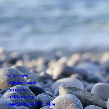
13
Willkommen
Wellness-Bereich
Reiseziele
Ferienwohnung
Belegungskalender & Preise