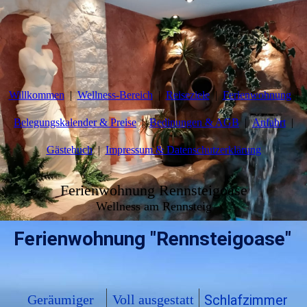
Willkommen
Wellness-Bereich
Reiseziele
Ferienwohnung
Belegungskalender & Preise
Bedinungen & AGB
Anfahrt
Gästebuch
Impressum & Datenschutzerklärung
Ferienwohnung Rennsteigoase
Wellness am Rennsteig
Ferienwohnung "Rennsteigoase"
Geräumiger
Voll
ausgestatt
Schlafzimmer