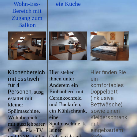
Wohn-Ess-
ete Küche
Bereich mit
Zugang zum
Balkon
Küchenbereich
Hier stehen
Hier finden Sie
mit Esstisch
ihnen unter
ein
für 4
Anderem ein
komfortables
Personen,
Einbauherd mit
Doppelbett
ausg
Cerankochfeld
(inklusive
estattet mit
und Backofen,
Bettwäsche)
kleiner
ein Kühlschrank,
sowie einen
Spülmaschine.
eine
Kleiderschrank
Wohnbereich
Spülmaschine, k
mit
mit ausziehbarer
leiner
eingebautem
Couch, Flat-TV
Gefrierschrank,
Safe.
und DAB-Radio.