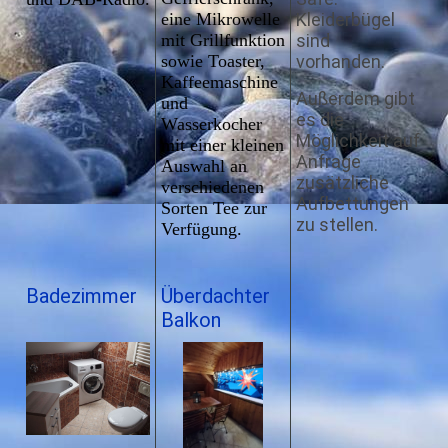
eine Mikrowelle
Kleiderbügel
mit Grillfunktion
sind
sowie Toaster,
vorhanden.
Kaffeemaschine
Außerdem gibt
und
es die
Wasserkocher
Möglichkeit auf
mit einer kleinen
Anfrage
Auswahl an
zusätzliche
verschiedenen
Aufbettungen
Sorten Tee zur
zu stellen.
Verfügung.
Badezimmer
Überdachter
Balkon