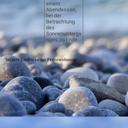
einem
Abendessen,
bei der
Betrachtung
des
Sonnenunterga
nges, zu Ende.
Weitere Eindrücke zur Ferienwohnung: