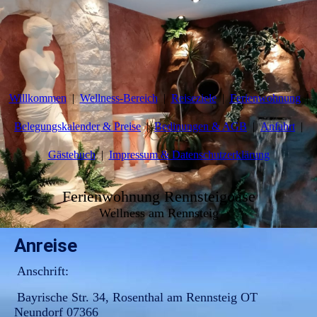
Willkommen
Wellness-Bereich
Reiseziele
Ferienwohnung
Belegungskalender & Preise
Bedinungen & AGB
Anfahrt
Gästebuch
Impressum & Datenschutzerklärung
Ferienwohnung Rennsteigoase
Wellness am Rennsteig
Anreise
Anschrift:
Bayrische Str. 34, Rosenthal am Rennsteig OT
Neundorf 07366