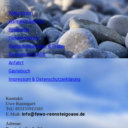
Willkommen
Wellness-Bereich
Reiseziele
Ferienwohnung
Belegungskalender & Preise
Bedinungen & AGB
Anfahrt
Gästebuch
Impressum & Datenschutzerklärung
Kontakt:
Uwe Baumgart
Tel.: 015151912165
info@fewo-rennsteigoase.de
E-Mail:
Adresse: